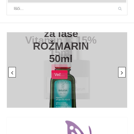
WELEDA Olje
za lase
ROŽMARIN
50ml
Več...