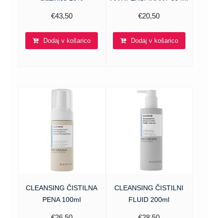
€
43,50
€
20,50
Dodaj v košarico
Dodaj v košarico
CLEANSING ČISTILNA
CLEANSING ČISTILNI
PENA 100ml
FLUID 200ml
€
26,50
€
28,50