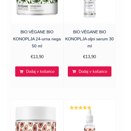
BIO:VÉGANE BIO
BIO:VÉGANE BIO
KONOPLJA 24-urna nega
KONOPLJA oljni serum 30
50 ml
ml
€
13,90
€
13,90
Dodaj v košarico
Dodaj v košarico
Ocenjeno
5.00
od 5