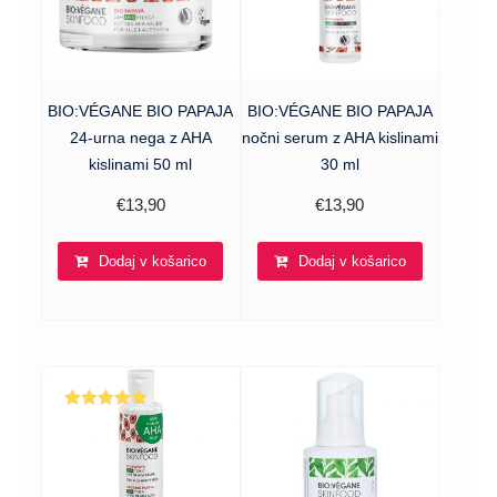
BIO:VÉGANE BIO PAPAJA
BIO:VÉGANE BIO PAPAJA
24-urna nega z AHA
nočni serum z AHA kislinami
kislinami 50 ml
30 ml
€
13,90
€
13,90
Dodaj v košarico
Dodaj v košarico
Ocenjeno
5.00
od 5