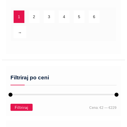
1
2
3
4
5
6
→
Filtriraj po ceni
Filtriraj
Cena:
€2
—
€229