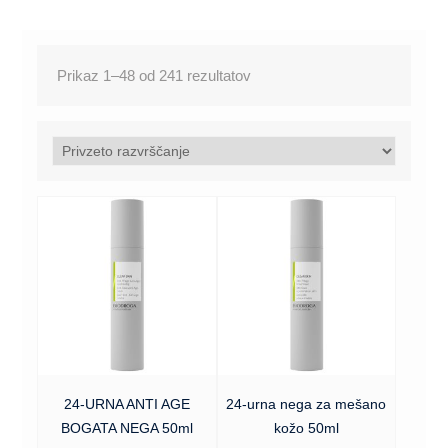
Prikaz 1–48 od 241 rezultatov
24-URNA ANTI AGE
24-urna nega za mešano
BOGATA NEGA 50ml
kožo 50ml