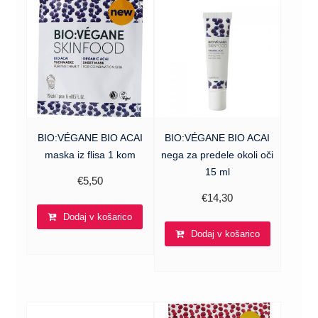
BIO:VÉGANE BIO ACAI
BIO:VÉGANE BIO ACAI
maska iz flisa 1 kom
nega za predele okoli oči
15 ml
€
5,50
€
14,30
Dodaj v košarico
Dodaj v košarico