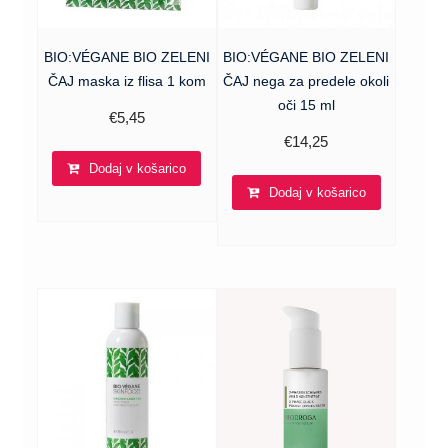
BIO:VÉGANE BIO ZELENI
BIO:VÉGANE BIO ZELENI
ČAJ maska iz flisa 1 kom
ČAJ nega za predele okoli
oči 15 ml
€
5,45
€
14,25
Dodaj v košarico
Dodaj v košarico