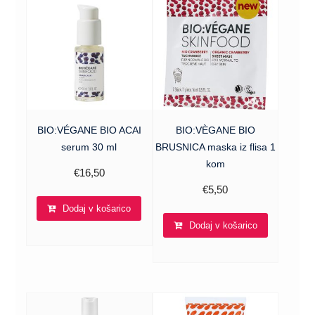
BIO:VÉGANE BIO ACAI
BIO:VÈGANE BIO
serum 30 ml
BRUSNICA maska iz flisa 1
kom
€
16,50
€
5,50
Dodaj v košarico
Dodaj v košarico