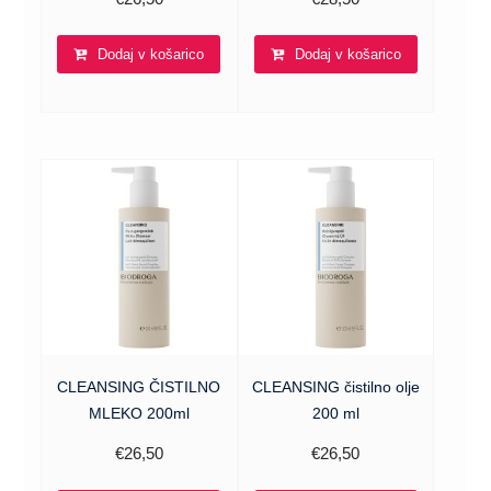
Dodaj v košarico
Dodaj v košarico
CLEANSING ČISTILNO
CLEANSING čistilno olje
MLEKO 200ml
200 ml
€
26,50
€
26,50