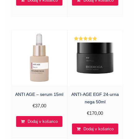
Dodaj v košarico
Dodaj v košarico
Ocenjeno
5.00
od 5
ANTI AGE – serum 15ml
ANTI-AGE EGF 24-urna
nega 50ml
€
37,00
€
170,00
Dodaj v košarico
Dodaj v košarico