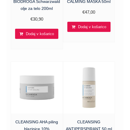
BIODROGA Schwarzwald
CALMING MASKA 50ml
olje za telo 200ml
€
47,00
€
30,90
Dodaj v košarico
Dodaj v košarico
CLEANSING AHA piling
CLEANSING
blazinice 10%
ANTIPERSPIRANT 50 ml