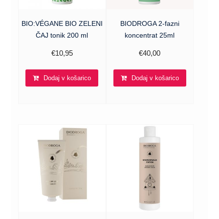
BIO:VÉGANE BIO ZELENI
BIODROGA 2-fazni
ČAJ tonik 200 ml
koncentrat 25ml
€
10,95
€
40,00
Dodaj v košarico
Dodaj v košarico