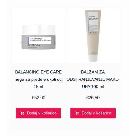
BALANCING EYE CARE
BALZAM ZA
nega za predele okoli oči
ODSTRANJEVANJE MAKE-
15ml
UPA 100 ml
€
52,00
€
26,50
Dodaj v košarico
Dodaj v košarico