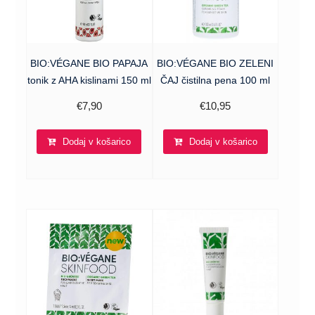
BIO:VÉGANE BIO PAPAJA
BIO:VÉGANE BIO ZELENI
tonik z AHA kislinami 150 ml
ČAJ čistilna pena 100 ml
€
7,90
€
10,95
Dodaj v košarico
Dodaj v košarico