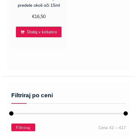
predele okoli oči 15ml
€
16,50
Dodaj v košarico
Filtriraj po ceni
Filtriraj
Cena:
€2
—
€17