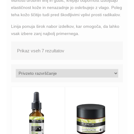
vidnosti drobnih linij in gubic, krepijo odpornost izboljšajo
elastičnost kože in nenazadnje jo oskrbujejo z vlago. Poleg
teha kožo ščitijo tudi pred škodljivimi vplivi prosti radikalov.
Linija ponuja širok nabor izdelkov, kar omogoča, da lahko
vsak izbere zanj najbolj primernega.
Prikaz vseh 7 rezultatov