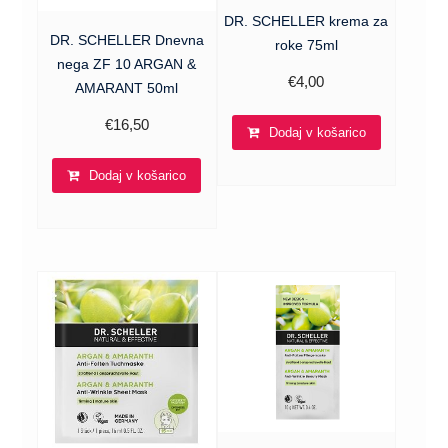
DR. SCHELLER krema za
DR. SCHELLER Dnevna
roke 75ml
nega ZF 10 ARGAN &
€
4,00
AMARANT 50ml
€
16,50
Dodaj v košarico
Dodaj v košarico