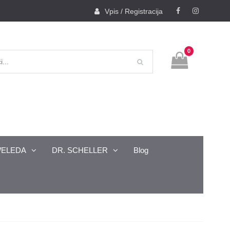
Vpis / Registracija
FB
INSTAGR
0
ELEDA
DR. SCHELLER
Blog