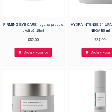
FIRMING EYE CARE nega za predele
HYDRA INTENSE 24-UR
okoli oči 15ml
NEGA 50 ml
€
62,00
€
67,00
Dodaj v košarico
Dodaj v košari