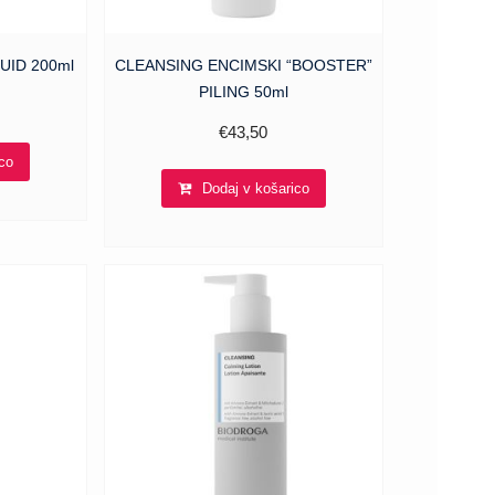
UID 200ml
CLEANSING ENCIMSKI “BOOSTER”
PILING 50ml
€
43,50
co
Dodaj v košarico