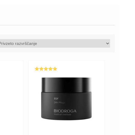
Ocenjeno
5.00
od 5