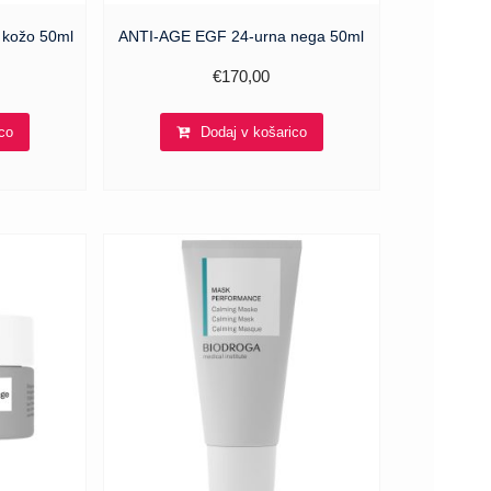
 kožo 50ml
ANTI-AGE EGF 24-urna nega 50ml
€
170,00
co
Dodaj v košarico