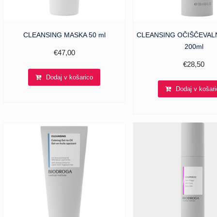
CLEANSING MASKA 50 ml
CLEANSING OČIŠČEVAL
200ml
€
47,00
€
28,50
Dodaj v košarico
Dodaj v košari